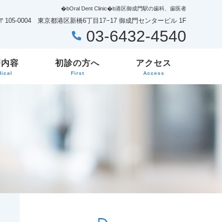
�bOral Dent Clinic�b港区御成門駅の歯科、歯医者
〒105-0004 東京都港区新橋6丁目17−17 御成門センタービル 1F
03-6432-4540
療内容
初診の方へ
アクセス
ical
First
Access