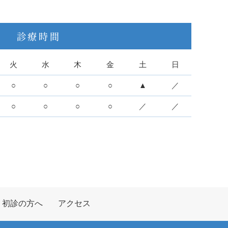
診療時間
火
水
木
金
土
日
○
○
○
○
▲
／
○
○
○
○
／
／
初診の方へ
アクセス